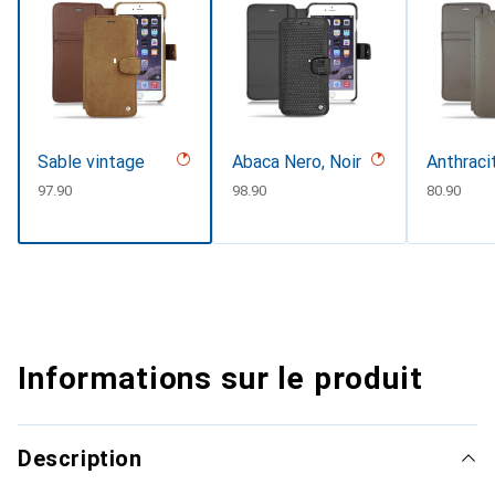
Sable vintage
Abaca Nero, Noir
Anthraci
CHF
97.90
CHF
98.90
CHF
80.90
Informations sur le produit
Description