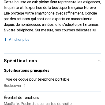
Cette housse en cuir pleine fleur représente les exigences,
la qualité et l'expertise de la boutique française Noreve.
Elle protège votre smartphone avec raffinement. Conçue
par des artisans qui sont des experts en maroquinerie
depuis de nombreuses années, elle s'adapte parfaitement
à votre téléphone. Sur mesure, ses courbes délicates lui
confèrent une véritable seconde peau. Elle devient un
Afficher plus
accessoire chic et essentiel pour votre smartphone.
Reconnaître internationalement pour ses produits de
haute qualité, la marque Noreve est un choix sûr pour une
clientèle exigeante.
Spécifications
Spécifications principales
Type de coque pour téléphone portable
i
Bookcover
Éventail de fonctions
MagSafe
,
Pochette pour cartes de visite