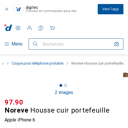
digitec
Vers l'app
Trouvez et commandez plus vite
Paramètres
Compte client
Listes de comparaison
Listes d'envies
Panier
Navigation par catégorie
Menu
Recherche
one
Coque pour téléphone portable
Noreve Housse cuir portefeuille
2 images
CHF
97.90
Noreve
Housse cuir portefeuille
Apple iPhone 6