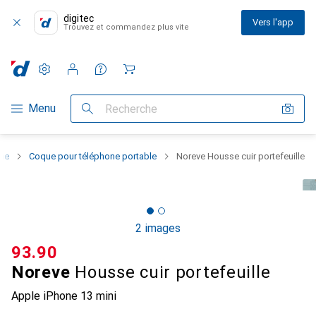
digitec
Vers l'app
Trouvez et commandez plus vite
Paramètres
Compte client
Listes de comparaison
Listes d'envies
Panier
Navigation par catégorie
Menu
Recherche
one
Coque pour téléphone portable
Noreve Housse cuir portefeuille
2 images
CHF
93.90
Noreve
Housse cuir portefeuille
Apple iPhone 13 mini