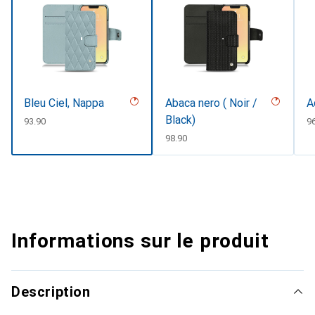
Bleu Ciel, Nappa
Abaca nero ( Noir /
A
Black)
CHF
93.90
C
9
CHF
98.90
Informations sur le produit
Description