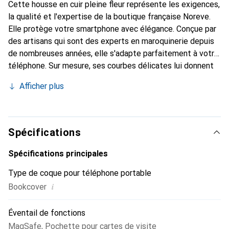
Cette housse en cuir pleine fleur représente les exigences,
la qualité et l'expertise de la boutique française Noreve.
Elle protège votre smartphone avec élégance. Conçue par
des artisans qui sont des experts en maroquinerie depuis
de nombreuses années, elle s'adapte parfaitement à votre
téléphone. Sur mesure, ses courbes délicates lui donnent
une véritable seconde peau. Elle devient l'accessoire chic
Afficher plus
et indispensable de votre smartphone. Reconnaître
internationalement pour ses produits de haute qualité, la
marque Noreve est un choix sûr pour une clientèle
exigeante.
Spécifications
Spécifications principales
Type de coque pour téléphone portable
i
Bookcover
Éventail de fonctions
MagSafe
,
Pochette pour cartes de visite