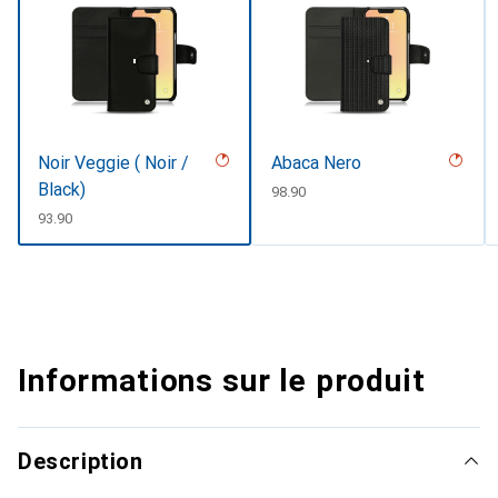
Noir Veggie ( Noir /
Abaca Nero
Black)
CHF
98.90
CHF
93.90
Informations sur le produit
Description