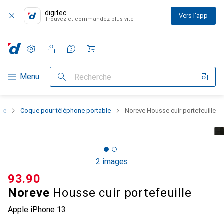
digitec
Vers l'app
Trouvez et commandez plus vite
Paramètres
Compte client
Listes de comparaison
Listes d'envies
Panier
Navigation par catégorie
Menu
Recherche
one
Coque pour téléphone portable
Noreve Housse cuir portefeuille
2 images
CHF
93.90
Noreve
Housse cuir portefeuille
Apple iPhone 13