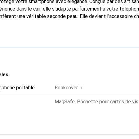
 protège votre smartphone avec élégance. Conçue par des artisa
rience dans le cuir, elle s'adapte parfaitement à votre téléphon
nfèrent une véritable seconde peau. Elle devient l'accessoire ch
 La marque Noreve est reconnue internationalement pour ses pr
choix fiable pour une clientèle exigeante.
ales
i
éphone portable
Bookcover
MagSafe
,
Pochette pour cartes de vis