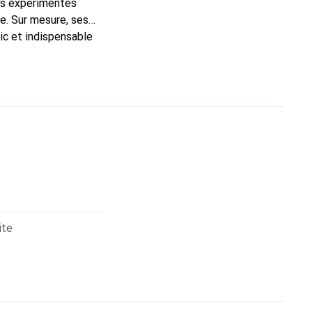
ns expérimentés
e. Sur mesure, ses
ic et indispensable
oduits de haute
ite