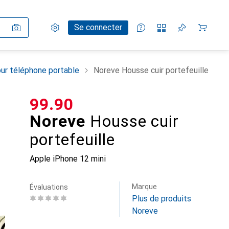
Paramètres
Compte client
Listes de comparaison
Listes d'envies
Panier
Se connecter
ur téléphone portable
Noreve Housse cuir portefeuille
CHF
99.90
Noreve
Housse cuir
portefeuille
Apple iPhone 12 mini
Marque
Évaluations
Plus de produits
Noreve