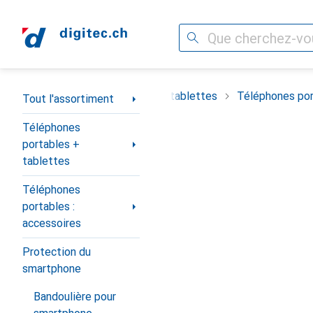
Recherche
Navigation par catégorie
timent
Téléphones portables + tablettes
Téléphones por
Tout l'assortiment
Téléphones
portables +
tablettes
Téléphones
portables :
accessoires
Protection du
smartphone
Bandoulière pour