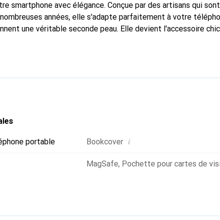
tre smartphone avec élégance. Conçue par des artisans qui son
nombreuses années, elle s'adapte parfaitement à votre télépho
onnent une véritable seconde peau. Elle devient l'accessoire chi
Reconnaît internationalement pour ses produits de haute quali
e clientèle exigeante.
ales
i
éphone portable
Bookcover
MagSafe
,
Pochette pour cartes de vis