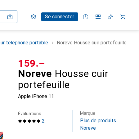
Paramètres
Compte client
Listes de comparaison
Listes d'envies
Panier
Se connecter
ur téléphone portable
Noreve Housse cuir portefeuille
CHF
159.–
Noreve
Housse cuir
portefeuille
Apple iPhone 11
Marque
Évaluations
Plus de produits
2
Noreve