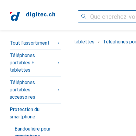
Recherche
Navigation par catégorie
timent
Téléphones portables + tablettes
Téléphones por
Tout l'assortiment
Téléphones
portables +
tablettes
Téléphones
portables :
accessoires
Protection du
smartphone
Bandoulière pour