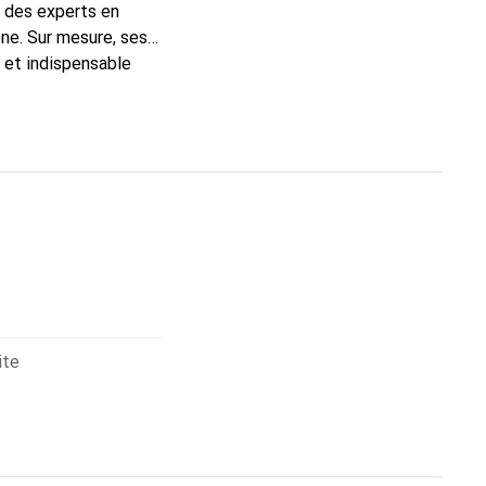
t des experts en
ne. Sur mesure, ses
c et indispensable
té, la marque Noreve
ite