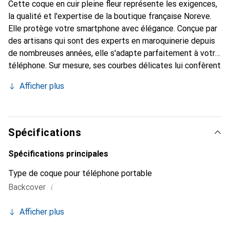
Cette coque en cuir pleine fleur représente les exigences,
la qualité et l'expertise de la boutique française Noreve.
Elle protège votre smartphone avec élégance. Conçue par
des artisans qui sont des experts en maroquinerie depuis
de nombreuses années, elle s'adapte parfaitement à votre
téléphone. Sur mesure, ses courbes délicates lui confèrent
une véritable seconde peau. Elle devient l'accessoire chic
Afficher plus
et indispensable pour votre smartphone. Reconnaître
internationalement pour ses produits de haute qualité, la
marque Noreve est un choix sûr pour une clientèle
exigeante.
Spécifications
Spécifications principales
Type de coque pour téléphone portable
i
Backcover
Afficher plus