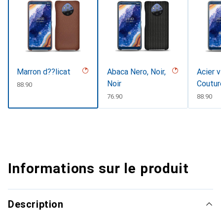
Marron d??licat
Abaca Nero, Noir,
Acier v
Noir
Coutur
CHF
88.90
CHF
76.90
CHF
88.90
Informations sur le produit
Description