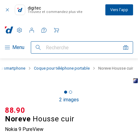
digitec
Vers l'app
Trouvez et commandez plus vite
Paramètres
Compte client
Listes de comparaison
Listes d'envies
Panier
Navigation par catégorie
Menu
Recherche
 du smartphone
Coque pour téléphone portable
Noreve Housse cuir
2 images
CHF
88.90
Noreve
Housse cuir
Nokia 9 PureView