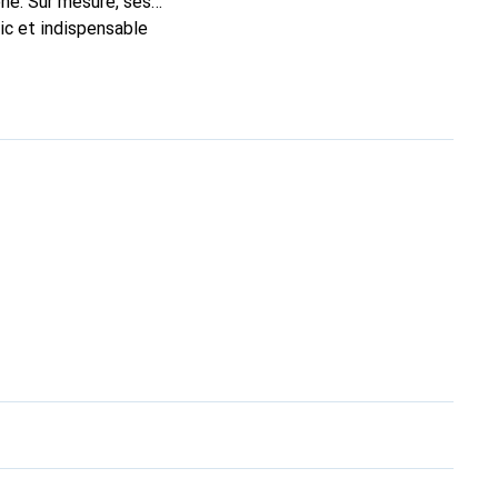
ne. Sur mesure, ses
ic et indispensable
ité, la marque