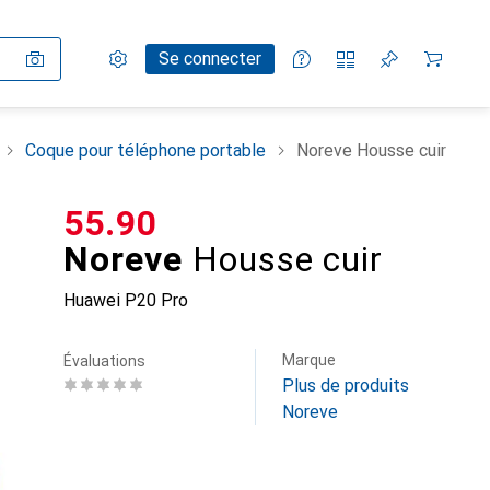
Paramètres
Compte client
Listes de comparaison
Listes d'envies
Panier
Se connecter
Coque pour téléphone portable
Noreve Housse cuir
CHF
55.90
Noreve
Housse cuir
Huawei P20 Pro
Marque
Évaluations
Plus de produits
Noreve