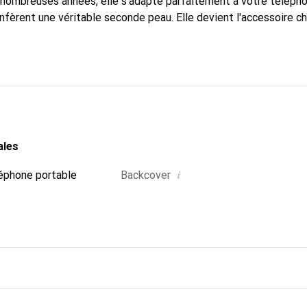
nombreuses années, elle s'adapte parfaitement à votre télépho
nfèrent une véritable seconde peau. Elle devient l'accessoire ch
Reconnaître internationalement pour ses produits de haute qual
 pour une clientèle exigeante.
ales
i
éphone portable
Backcover