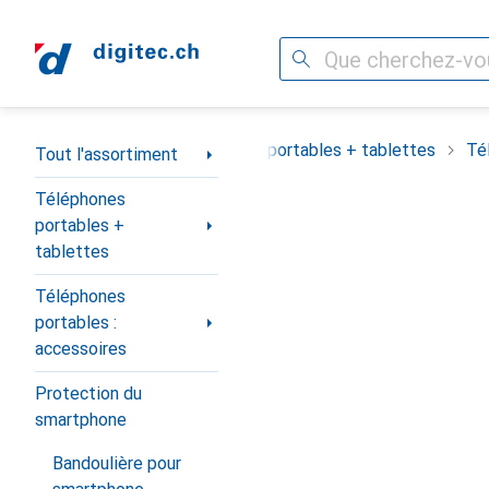
Recherche
Navigation par catégorie
Tout l'assortiment
Téléphones portables + tablettes
Té
Tout l'assortiment
Téléphones
portables +
tablettes
Téléphones
portables :
accessoires
Protection du
smartphone
Bandoulière pour