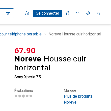
Paramètres
Compte client
Listes de comparaison
Listes d'envies
Panier
Se connecter
pour téléphone portable
Noreve Housse cuir horizontal
CHF
67.90
Noreve
Housse cuir
horizontal
Sony Xperia Z5
Marque
Évaluations
Plus de produits
Noreve