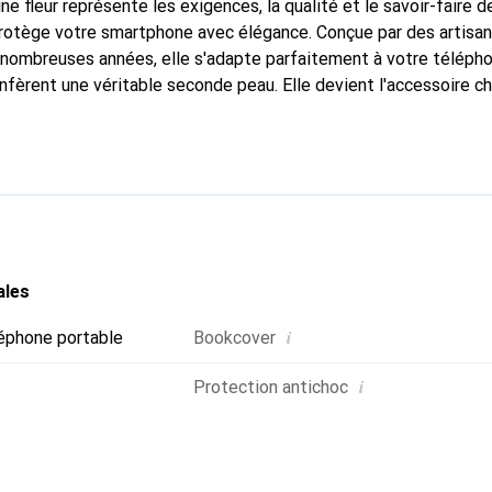
ne fleur représente les exigences, la qualité et le savoir-faire d
protège votre smartphone avec élégance. Conçue par des artisa
nombreuses années, elle s'adapte parfaitement à votre télépho
nfèrent une véritable seconde peau. Elle devient l'accessoire ch
 La marque Noreve est reconnue internationalement pour ses pr
choix sûr pour une clientèle exigeante.
ales
i
éphone portable
Bookcover
i
Protection antichoc