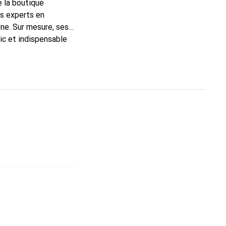
e la boutique
ns experts en
ne. Sur mesure, ses
ic et indispensable
oduits de haute