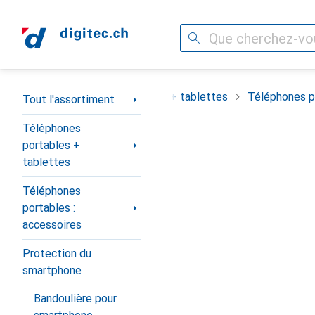
Recherche
Navigation par catégorie
ortiment
Téléphones portables + tablettes
Téléphones po
Tout l'assortiment
Téléphones
portables +
tablettes
Téléphones
portables :
accessoires
Protection du
smartphone
Bandoulière pour