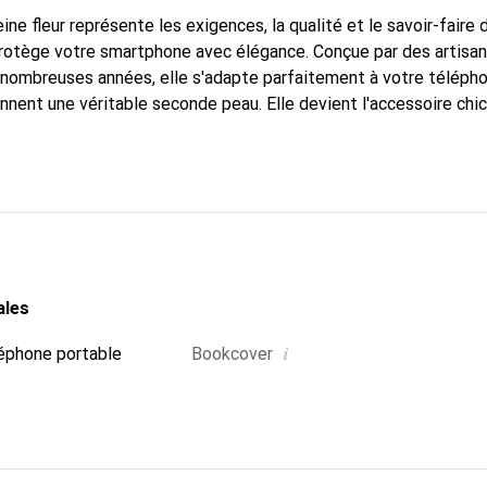
ine fleur représente les exigences, la qualité et le savoir-faire 
protège votre smartphone avec élégance. Conçue par des artisa
nombreuses années, elle s'adapte parfaitement à votre télépho
onnent une véritable seconde peau. Elle devient l'accessoire chi
Reconnaître internationalement pour ses produits de haute qual
 pour une clientèle exigeante.
ales
i
éphone portable
Bookcover