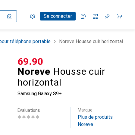
Paramètres
Compte client
Listes de comparaison
Listes d'envies
Panier
Se connecter
pour téléphone portable
Noreve Housse cuir horizontal
CHF
69.90
Noreve
Housse cuir
horizontal
Samsung Galaxy S9+
Marque
Évaluations
Plus de produits
Noreve