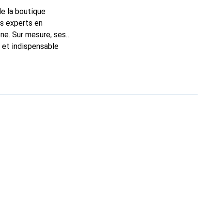
de la boutique
ns experts en
ne. Sur mesure, ses
c et indispensable
ité, la marque