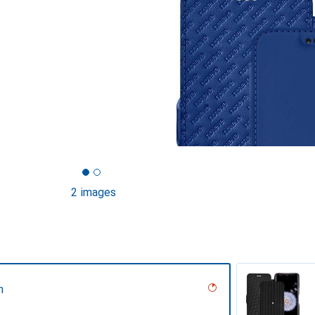
2 images
n