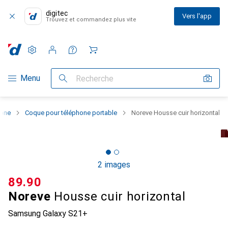
digitec
Vers l'app
Trouvez et commandez plus vite
Paramètres
Compte client
Listes de comparaison
Listes d'envies
Panier
Navigation par catégorie
Menu
Recherche
hone
Coque pour téléphone portable
Noreve Housse cuir horizontal
2 images
CHF
89.90
Noreve
Housse cuir horizontal
Samsung Galaxy S21+