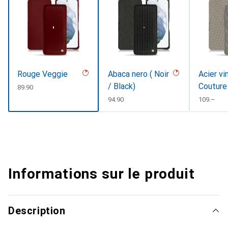
Rouge Veggie
Abaca nero ( Noir
Acier vi
/ Black)
Couture
CHF
89.90
CHF
94.90
CHF
109.–
Informations sur le produit
Description