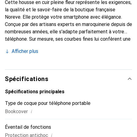
Cette housse en cuir pleine fleur représente les exigences,
la qualité et le savoir-faire de la boutique française
Noreve. Elle protège votre smartphone avec élégance.
Conçue par des artisans experts en maroquinerie depuis de
nombreuses années, elle s'adapte parfaitement à votre
téléphone. Sur mesure, ses courbes fines lui confèrent une
véritable seconde peau. Elle devient l'accessoire chic et
Afficher plus
essentiel de votre smartphone. Reconnaître
internationalement pour ses produits de haute qualité, la
marque Noreve est un choix sûr pour une clientèle
exigeante.
Spécifications
Spécifications principales
Type de coque pour téléphone portable
i
Bookcover
Éventail de fonctions
i
Protection antichoc