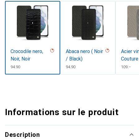
Crocodile nero,
Abaca nero ( Noir
Acier vi
Noir, Noir
/ Black)
Couture
CHF
94.90
CHF
94.90
CHF
109.–
Informations sur le produit
Description