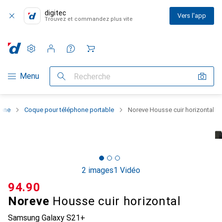
digitec
Vers l'app
Trouvez et commandez plus vite
Paramètres
Compte client
Listes de comparaison
Listes d'envies
Panier
Navigation par catégorie
Menu
Recherche
hone
Coque pour téléphone portable
Noreve Housse cuir horizontal
2 images
1 Vidéo
CHF
94.90
Noreve
Housse cuir horizontal
Samsung Galaxy S21+