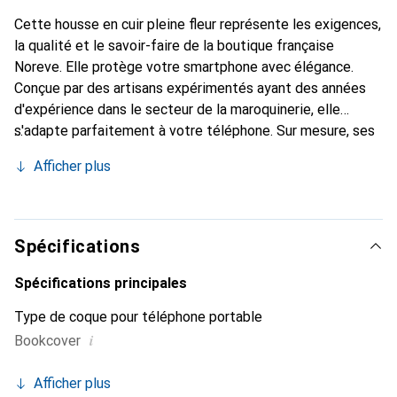
Cette housse en cuir pleine fleur représente les exigences,
la qualité et le savoir-faire de la boutique française
Noreve. Elle protège votre smartphone avec élégance.
Conçue par des artisans expérimentés ayant des années
d'expérience dans le secteur de la maroquinerie, elle
s'adapte parfaitement à votre téléphone. Sur mesure, ses
courbes délicates lui confèrent une véritable seconde
Afficher plus
peau. Elle devient l'accessoire chic et indispensable pour
votre smartphone. Reconnaître internationalement pour
ses produits de haute qualité, la marque Noreve est un
choix fiable pour une clientèle exigeante.
Spécifications
Spécifications principales
Type de coque pour téléphone portable
i
Bookcover
Afficher plus