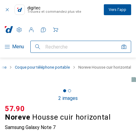
digitec
Vers l'app
Trouvez et commandez plus vite
Paramètres
Compte client
Listes de comparaison
Listes d'envies
Panier
Navigation par catégorie
Menu
Recherche
hone
Coque pour téléphone portable
Noreve Housse cuir horizontal
2 images
CHF
57.90
Noreve
Housse cuir horizontal
Samsung Galaxy Note 7