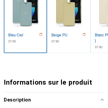
Bleu Ciel
Beige PU
Blanc P
)
CHF
57.90
CHF
57.90
CHF
57.90
Informations sur le produit
Description