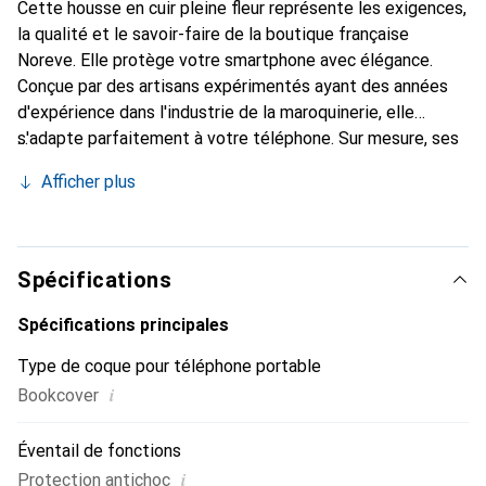
Cette housse en cuir pleine fleur représente les exigences,
la qualité et le savoir-faire de la boutique française
Noreve. Elle protège votre smartphone avec élégance.
Conçue par des artisans expérimentés ayant des années
d'expérience dans l'industrie de la maroquinerie, elle
s'adapte parfaitement à votre téléphone. Sur mesure, ses
courbes délicates lui confèrent une véritable seconde
Afficher plus
peau. Elle devient l'accessoire chic et indispensable pour
votre smartphone. Reconnaître internationalement pour
ses produits de haute qualité, la marque Noreve est un
choix fiable pour une clientèle exigeante.
Spécifications
Spécifications principales
Type de coque pour téléphone portable
i
Bookcover
Éventail de fonctions
i
Protection antichoc