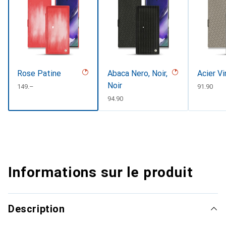
Rose Patine
Abaca Nero, Noir,
Acier V
Noir
CHF
149.–
CHF
91.90
CHF
94.90
Informations sur le produit
Description