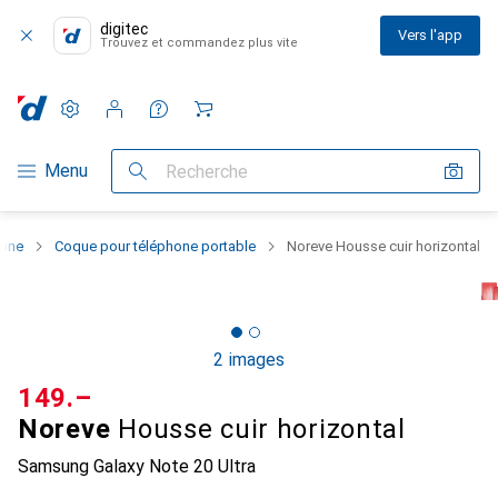
digitec
Vers l'app
Trouvez et commandez plus vite
Paramètres
Compte client
Listes de comparaison
Listes d'envies
Panier
Navigation par catégorie
Menu
Recherche
hone
Coque pour téléphone portable
Noreve Housse cuir horizontal
2 images
CHF
149.–
Noreve
Housse cuir horizontal
Samsung Galaxy Note 20 Ultra