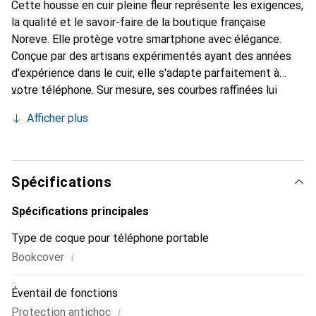
Cette housse en cuir pleine fleur représente les exigences,
la qualité et le savoir-faire de la boutique française
Noreve. Elle protège votre smartphone avec élégance.
Conçue par des artisans expérimentés ayant des années
d'expérience dans le cuir, elle s'adapte parfaitement à
votre téléphone. Sur mesure, ses courbes raffinées lui
donnent une véritable seconde peau. Elle devient
Afficher plus
l'accessoire chic et indispensable pour votre smartphone.
Reconnaître internationalement pour ses produits de
haute qualité, la marque Noreve est un choix fiable pour
une clientèle exigeante.
Spécifications
Spécifications principales
Type de coque pour téléphone portable
i
Bookcover
Éventail de fonctions
i
Protection antichoc