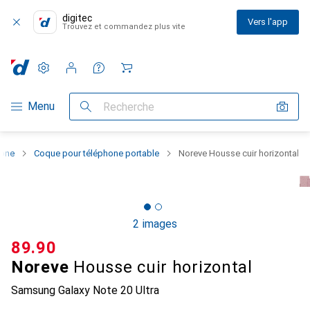
digitec
Vers l'app
Trouvez et commandez plus vite
Paramètres
Compte client
Listes de comparaison
Listes d'envies
Panier
Navigation par catégorie
Menu
Recherche
hone
Coque pour téléphone portable
Noreve Housse cuir horizontal
2 images
CHF
89.90
Noreve
Housse cuir horizontal
Samsung Galaxy Note 20 Ultra