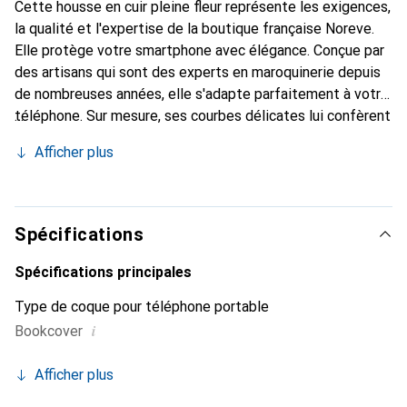
Cette housse en cuir pleine fleur représente les exigences,
la qualité et l'expertise de la boutique française Noreve.
Elle protège votre smartphone avec élégance. Conçue par
des artisans qui sont des experts en maroquinerie depuis
de nombreuses années, elle s'adapte parfaitement à votre
téléphone. Sur mesure, ses courbes délicates lui confèrent
une véritable seconde peau. Elle devient l'accessoire chic
Afficher plus
et indispensable de votre smartphone. Reconnaître
internationalement pour ses produits de haute qualité, la
marque Noreve est un choix sûr pour une clientèle
exigeante.
Spécifications
Spécifications principales
Type de coque pour téléphone portable
i
Bookcover
Afficher plus