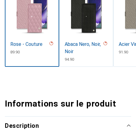
Rose - Couture
Abaca Nero, Noir,
Acier V
Noir
CHF
89.90
CHF
91.90
CHF
94.90
Informations sur le produit
Description