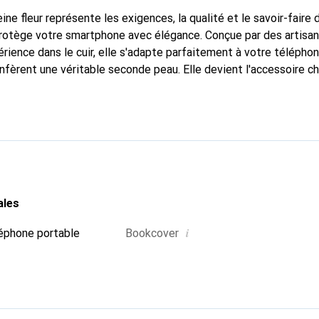
ine fleur représente les exigences, la qualité et le savoir-faire 
 protège votre smartphone avec élégance. Conçue par des artisa
rience dans le cuir, elle s'adapte parfaitement à votre téléphon
nfèrent une véritable seconde peau. Elle devient l'accessoire ch
Reconnaissante à l'international pour ses produits de haute qual
le pour une clientèle exigeante.
ales
i
éphone portable
Bookcover