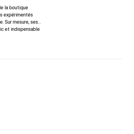
de la boutique
ns expérimentés
e. Sur mesure, ses
ic et indispensable
ité, la marque