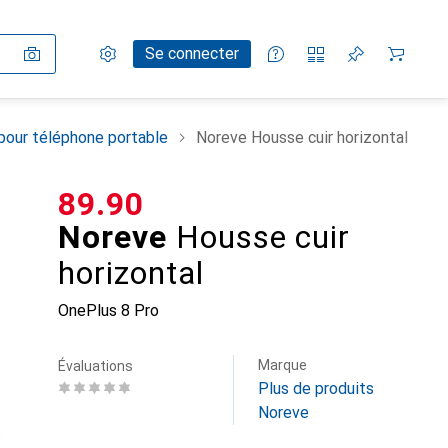
Paramètres
Compte client
Listes de comparaison
Listes d'envies
Panier
Se connecter
pour téléphone portable
Noreve Housse cuir horizontal
CHF
89.90
Noreve
Housse cuir
horizontal
OnePlus 8 Pro
Marque
Évaluations
Plus de produits
Noreve