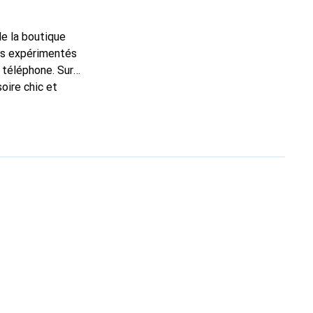
de la boutique
ns expérimentés
 téléphone. Sur
oire chic et
nt pour ses produits