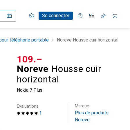
Paramètres
Compte client
Listes de comparaison
Listes d'envies
Panier
Se connecter
pour téléphone portable
Noreve Housse cuir horizontal
CHF
109.–
Noreve
Housse cuir
horizontal
Nokia 7 Plus
Marque
Évaluations
Plus de produits
1
Noreve