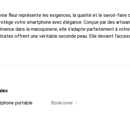
ine fleur représente les exigences, la qualité et le savoir-faire 
 protège votre smartphone avec élégance. Conçue par des artisa
rience dans la maroquinerie, elle s'adapte parfaitement à votre
icates offrent une véritable seconde peau. Elle devient l'access
re smartphone. La marque Noreve est reconnue internationaleme
titue un choix fiable pour une clientèle exigeante.
ales
i
éphone portable
Bookcover