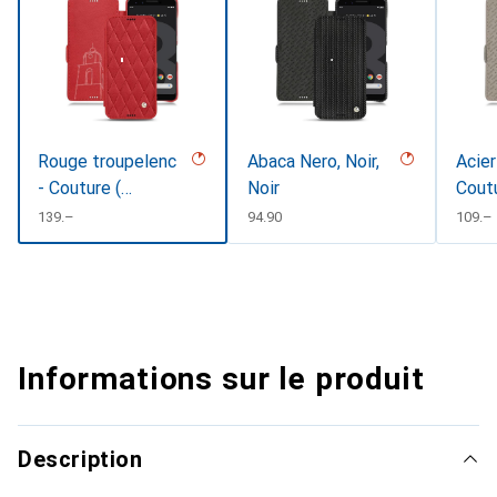
Rouge troupelenc
Abaca Nero, Noir,
Acier
- Couture (
Noir
Cout
Pantone #AB191A
CHF
139.–
CHF
94.90
CHF
109.–
)
Informations sur le produit
Description