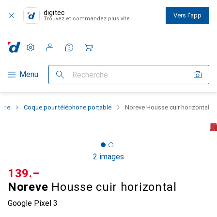
digitec
Vers l'app
Trouvez et commandez plus vite
Paramètres
Compte client
Listes de comparaison
Listes d'envies
Panier
Navigation par catégorie
Menu
Recherche
hone
Coque pour téléphone portable
Noreve Housse cuir horizontal
2 images
CHF
139.–
Noreve
Housse cuir horizontal
Google Pixel 3