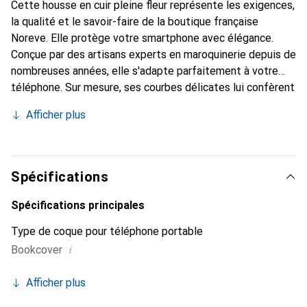
Cette housse en cuir pleine fleur représente les exigences,
la qualité et le savoir-faire de la boutique française
Noreve. Elle protège votre smartphone avec élégance.
Conçue par des artisans experts en maroquinerie depuis de
nombreuses années, elle s'adapte parfaitement à votre
téléphone. Sur mesure, ses courbes délicates lui confèrent
une véritable seconde peau. Elle devient l'accessoire chic
Afficher plus
et indispensable de votre smartphone. Reconnaître
internationalement pour ses produits de haute qualité, la
marque Noreve est un choix sûr pour une clientèle
exigeante.
Spécifications
Spécifications principales
Type de coque pour téléphone portable
i
Bookcover
Afficher plus