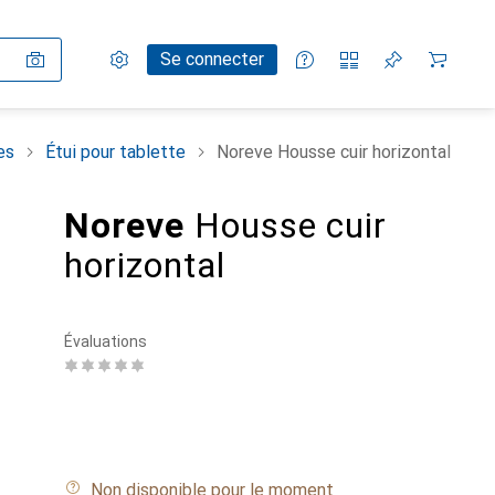
Paramètres
Compte client
Listes de comparaison
Listes d'envies
Panier
Se connecter
es
Étui pour tablette
Noreve Housse cuir horizontal
Noreve
Housse cuir
horizontal
Évaluations
Non disponible pour le moment