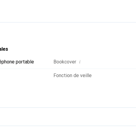
 ses produits de haute qualité, la marque Noreve est un choix sû
ales
i
éphone portable
Bookcover
Fonction de veille