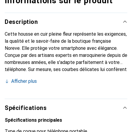
Informations sur le produit
Description
Cette housse en cuir pleine fleur représente les exigences,
la qualité et le savoir-faire de la boutique française
Noreve. Elle protège votre smartphone avec élégance.
Conçue par des artisans experts en maroquinerie depuis de
nombreuses années, elle s'adapte parfaitement à votre
téléphone. Sur mesure, ses courbes délicates lui confèrent
une véritable seconde peau. Elle devient l'accessoire chic
Afficher plus
et indispensable pour votre smartphone. Reconnaître
internationalement pour ses produits de haute qualité, la
marque Noreve est un choix sûr pour une clientèle
exigeante.
Spécifications
Spécifications principales
Type de coque pour téléphone portable