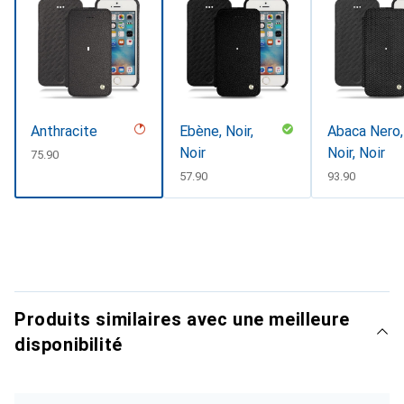
Anthracite
Ebène, Noir,
Abaca Nero,
Noir
Noir, Noir
CHF
75.90
CHF
57.90
CHF
93.90
Produits similaires avec une meilleure
disponibilité