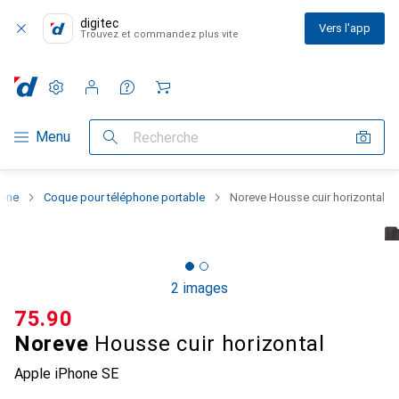
digitec
Vers l'app
Trouvez et commandez plus vite
Paramètres
Compte client
Listes de comparaison
Listes d'envies
Panier
Navigation par catégorie
Menu
Recherche
hone
Coque pour téléphone portable
Noreve Housse cuir horizontal
2 images
CHF
75.90
Noreve
Housse cuir horizontal
Apple iPhone SE