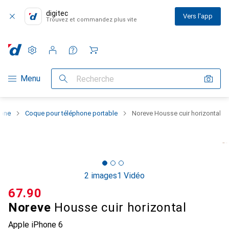
digitec
Vers l'app
Trouvez et commandez plus vite
Paramètres
Compte client
Listes de comparaison
Listes d'envies
Panier
Navigation par catégorie
Menu
Recherche
hone
Coque pour téléphone portable
Noreve Housse cuir horizontal
2 images
1 Vidéo
CHF
67.90
Noreve
Housse cuir horizontal
Apple iPhone 6