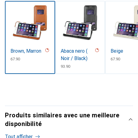
Brown, Marron
Abaca nero (
Beige
Noir / Black)
CHF
67.90
CHF
67.90
CHF
93.90
Produits similaires avec une meilleure
disponibilité
Tout afficher