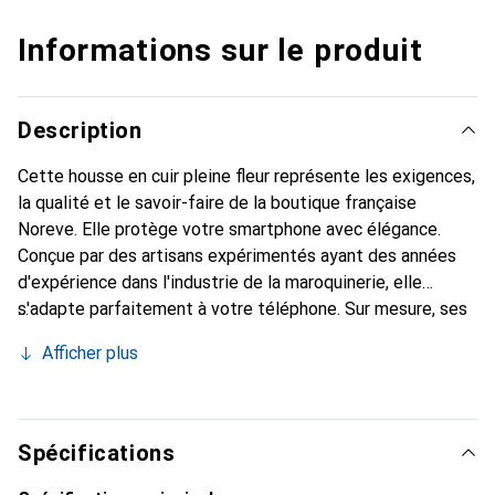
Informations sur le produit
Description
Cette housse en cuir pleine fleur représente les exigences,
la qualité et le savoir-faire de la boutique française
Noreve. Elle protège votre smartphone avec élégance.
Conçue par des artisans expérimentés ayant des années
d'expérience dans l'industrie de la maroquinerie, elle
s'adapte parfaitement à votre téléphone. Sur mesure, ses
courbes délicates lui confèrent une véritable seconde
Afficher plus
peau. Elle devient un accessoire chic et indispensable pour
votre smartphone. La marque Noreve est reconnue
internationalement pour ses produits de haute qualité et
constitue un choix fiable pour une clientèle exigeante.
Spécifications