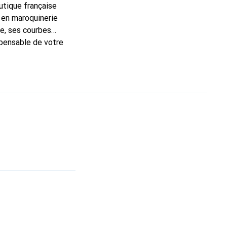
outique française
 en maroquinerie
e, ses courbes
spensable de votre
ue Noreve est un