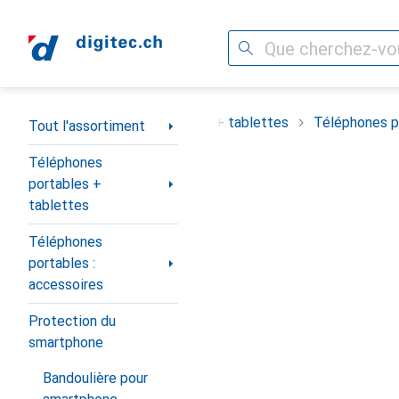
Recherche
Navigation par catégorie
ortiment
Téléphones portables + tablettes
Téléphones po
Tout l'assortiment
Téléphones
portables +
tablettes
Téléphones
portables :
accessoires
Protection du
smartphone
Bandoulière pour