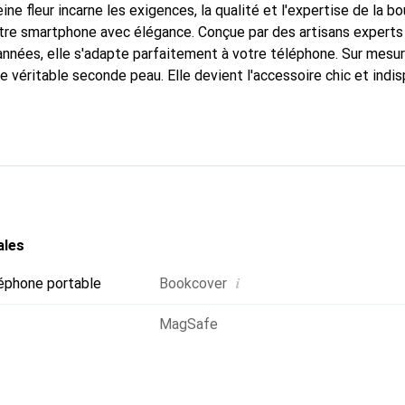
ine fleur incarne les exigences, la qualité et l'expertise de la b
tre smartphone avec élégance. Conçue par des artisans experts
nnées, elle s'adapte parfaitement à votre téléphone. Sur mesur
e véritable seconde peau. Elle devient l'accessoire chic et indi
nternationalement pour ses produits de haute qualité, la marq
tèle exigeante.
ales
i
éphone portable
Bookcover
MagSafe