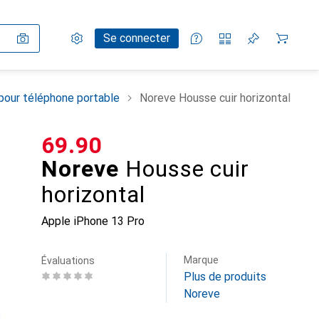
Paramètres
Compte client
Listes de comparaison
Listes d'envies
Panier
Se connecter
pour téléphone portable
Noreve Housse cuir horizontal
CHF
69.90
Noreve
Housse cuir
horizontal
Apple iPhone 13 Pro
Marque
Évaluations
Plus de produits
Noreve