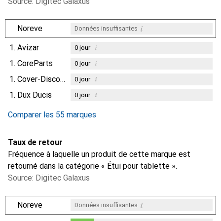
Source: Digitec Galaxus
i
Noreve
Données insuffisantes
1.
Avizar
i
0
jour
1.
CoreParts
i
0
jour
1.
Cover-Discount
i
0
jour
1.
Dux Ducis
i
0
jour
Comparer les 55 marques
Taux de retour
Fréquence à laquelle un produit de cette marque est
retourné dans la catégorie « Étui pour tablette ».
Source: Digitec Galaxus
i
Noreve
Données insuffisantes