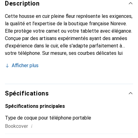
Description
Cette housse en cuir pleine fleur représente les exigences,
la qualité et l'expertise de la boutique française Noreve.
Elle protège votre carnet ou votre tablette avec élégance.
Conçue par des artisans expérimentés ayant des années
d'expérience dans le cuir, elle s'adapte parfaitement à
votre téléphone. Sur mesure, ses courbes délicates lui
donnent une véritable seconde peau. Elle devient
Afficher plus
l'accessoire chic et indispensable pour votre carnet ou
votre tablette. Reconnaître internationalement pour ses
produits de haute qualité, la marque Noreve est un choix
fiable pour une clientèle exigeante.
Spécifications
Spécifications principales
Type de coque pour téléphone portable
i
Bookcover