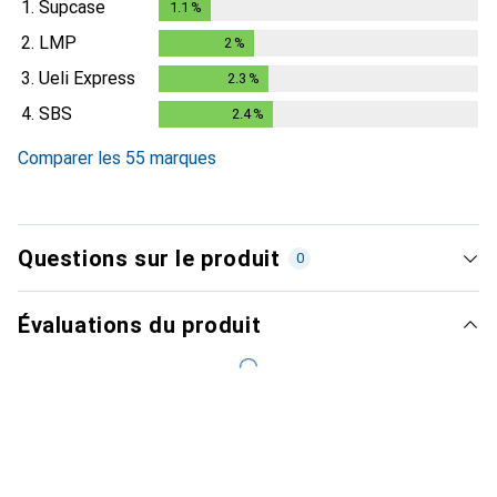
1.
Supcase
1.1
%
1.1
%
2.
LMP
2
%
2
%
3.
Ueli Express
2.3
%
2.3
%
4.
SBS
2.4
%
2.4
%
Comparer les 55 marques
Questions sur le produit
0
Évaluations du produit