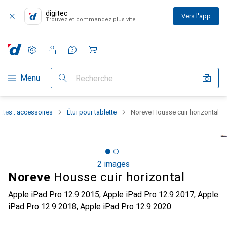
digitec
Vers l'app
Trouvez et commandez plus vite
Paramètres
Compte client
Listes de comparaison
Listes d'envies
Panier
Navigation par catégorie
Menu
Recherche
ttes : accessoires
Étui pour tablette
Noreve Housse cuir horizontal
2 images
Noreve
Housse cuir horizontal
Apple iPad Pro 12.9 2015, Apple iPad Pro 12.9 2017, Apple
iPad Pro 12.9 2018, Apple iPad Pro 12.9 2020