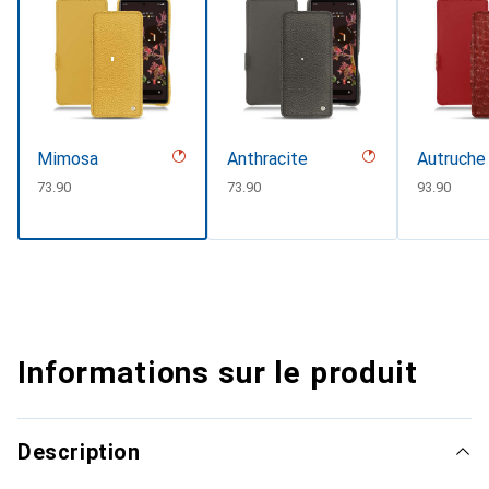
Mimosa
Anthracite
Autruche 
CHF
73.90
CHF
73.90
CHF
93.90
Informations sur le produit
Description