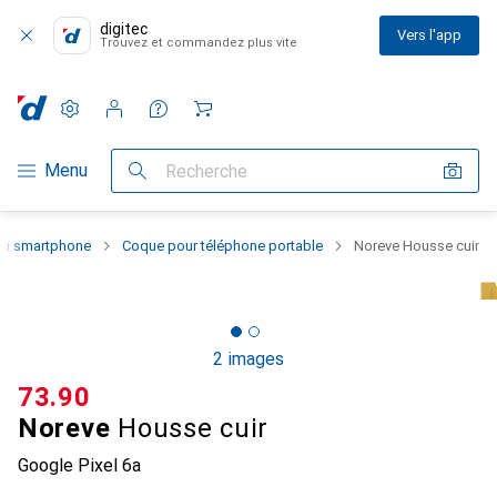
digitec
Vers l'app
Trouvez et commandez plus vite
Paramètres
Compte client
Listes de comparaison
Listes d'envies
Panier
Navigation par catégorie
Menu
Recherche
 du smartphone
Coque pour téléphone portable
Noreve Housse cuir
2 images
CHF
73.90
Noreve
Housse cuir
Google Pixel 6a