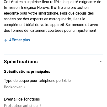
Cet étui en cuir pleine fleur reflète la qualité exigeante de
la maison française Noreve. Il offre une protection
élégante pour votre smartphone. Fabriqué depuis des
années par des experts en maroquinerie, il est le
complément idéal de votre appareil. Sur mesure et avec
des formes délicatement courbées pour un ajustement
parfait. Un accessoire élégant et le vêtement idéal pour
Afficher plus
votre smartphone. La marque Noreve est reconnue
internationalement pour ses produits de haute qualité et
constitue toujours un excellent choix pour le client
exigeant.
Spécifications
Spécifications principales
Type de coque pour téléphone portable
i
Bookcover
Éventail de fonctions
i
Protection antichoc