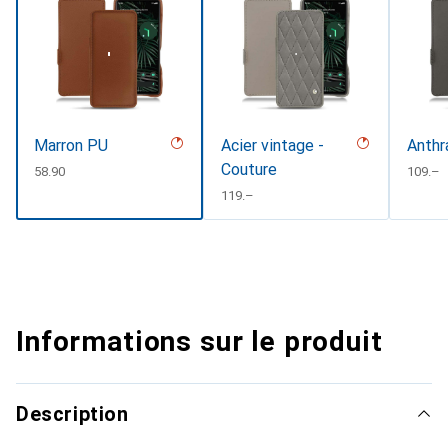
Marron PU
Acier vintage -
Anthr
Couture
CHF
58.90
CHF
109.–
CHF
119.–
Informations sur le produit
Description