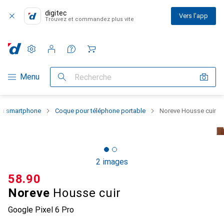
digitec
Vers l'app
Trouvez et commandez plus vite
Paramètres
Compte client
Listes de comparaison
Listes d'envies
Panier
Navigation par catégorie
Menu
Recherche
 du smartphone
Coque pour téléphone portable
Noreve Housse cuir
2 images
CHF
58.90
Noreve
Housse cuir
Google Pixel 6 Pro