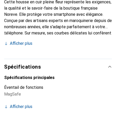
Cette housse en cuir pleine fleur représente les exigences,
la qualité et le savoir-faire de la boutique française
Noreve. Elle protège votre smartphone avec élégance.
Conçue par des artisans experts en maroquinerie depuis de
nombreuses années, elle s'adapte parfaitement à votre
téléphone. Sur mesure, ses courbes délicates lui confèrent
une véritable seconde peau. Elle devient l'accessoire chic
Afficher plus
et indispensable pour votre smartphone. Reconnu
internationalement pour ses produits de haute qualité, la
marque Noreve est un choix sûr pour une clientèle
exigeante.
Spécifications
Spécifications principales
Éventail de fonctions
MagSafe
Afficher plus