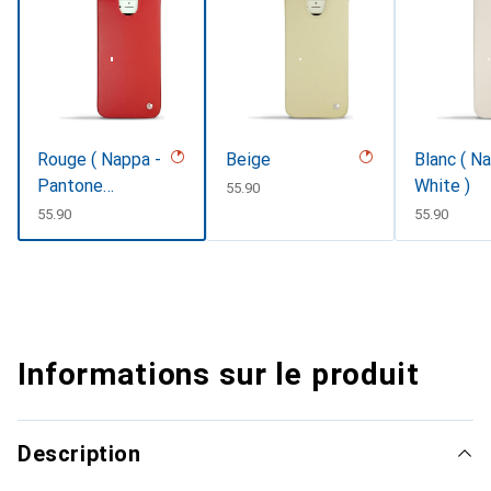
Rouge ( Nappa -
Beige
Blanc ( N
Pantone
White )
CHF
55.90
#d50032 )
CHF
55.90
CHF
55.90
Informations sur le produit
Description