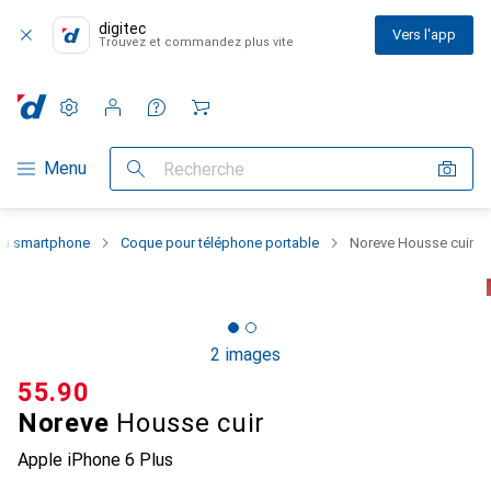
digitec
Vers l'app
Trouvez et commandez plus vite
Paramètres
Compte client
Listes de comparaison
Listes d'envies
Panier
Navigation par catégorie
Menu
Recherche
 du smartphone
Coque pour téléphone portable
Noreve Housse cuir
2 images
CHF
55.90
Noreve
Housse cuir
Apple iPhone 6 Plus