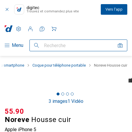
digitec
Vers l'app
Trouvez et commandez plus vite
Paramètres
Compte client
Listes de comparaison
Listes d'envies
Panier
Navigation par catégorie
Menu
Recherche
 du smartphone
Coque pour téléphone portable
Noreve Housse cuir
3 images
1 Vidéo
CHF
55.90
Noreve
Housse cuir
Apple iPhone 5