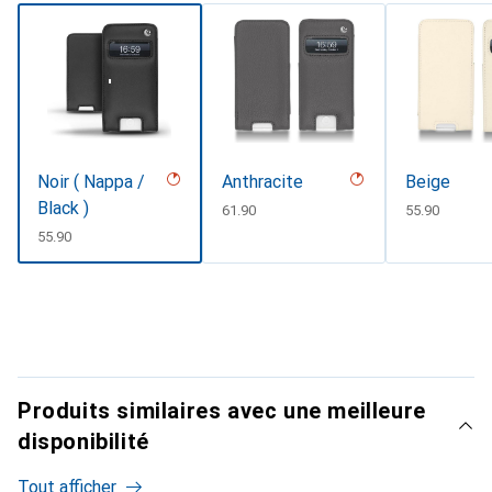
Noir ( Nappa /
Anthracite
Beige
Black )
CHF
61.90
CHF
55.90
CHF
55.90
Produits similaires avec une meilleure
disponibilité
Tout afficher