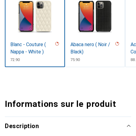
Blanc - Couture (
Abaca nero ( Noir /
Ac
Nappa - White )
Black)
Co
CHF
72.90
CHF
75.90
CH
88
Informations sur le produit
Description