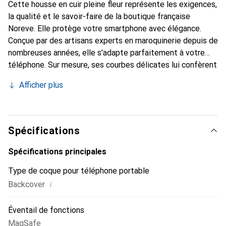
Cette housse en cuir pleine fleur représente les exigences,
la qualité et le savoir-faire de la boutique française
Noreve. Elle protège votre smartphone avec élégance.
Conçue par des artisans experts en maroquinerie depuis de
nombreuses années, elle s'adapte parfaitement à votre
téléphone. Sur mesure, ses courbes délicates lui confèrent
une véritable seconde peau. Elle devient l'accessoire chic
Afficher plus
et indispensable de votre smartphone. La marque Noreve
est reconnue internationalement pour ses produits de
haute qualité et constitue un choix sûr pour une clientèle
exigeante.
Spécifications
Spécifications principales
Type de coque pour téléphone portable
i
Backcover
Éventail de fonctions
MagSafe