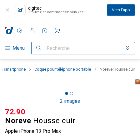
digitec
Vers l'app
Trouvez et commandez plus vite
Paramètres
Compte client
Listes de comparaison
Listes d'envies
Panier
Navigation par catégorie
Menu
Recherche
 du smartphone
Coque pour téléphone portable
Noreve Housse cuir
2 images
CHF
72.90
Noreve
Housse cuir
Apple iPhone 13 Pro Max