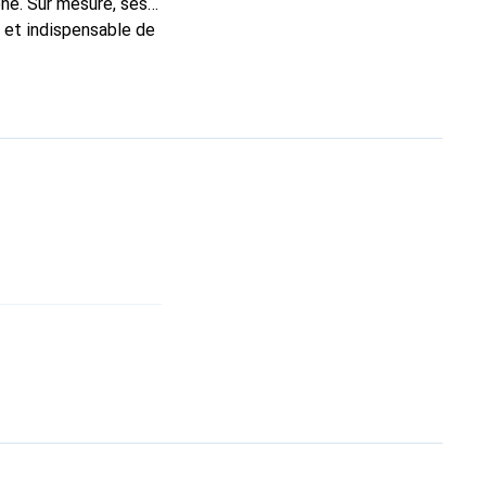
ne. Sur mesure, ses
c et indispensable de
 la marque Noreve est