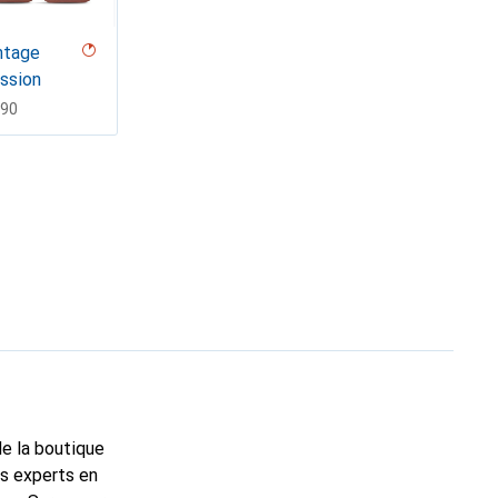
ntage
ssion
F
.90
de la boutique
ns experts en