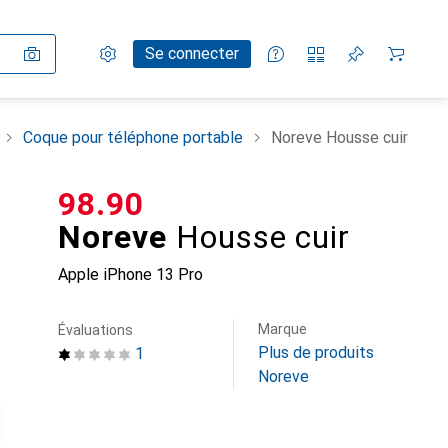
Paramètres
Compte client
Listes de comparaison
Listes d'envies
Panier
Se connecter
Coque pour téléphone portable
Noreve Housse cuir
CHF
98.90
Noreve
Housse cuir
Apple iPhone 13 Pro
Marque
Évaluations
Plus de produits
1
Noreve