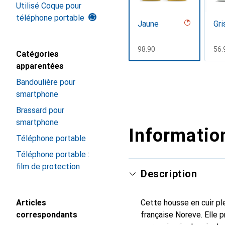
Utilisé Coque pour
téléphone portable
Jaune
Gri
CHF
98.90
CH
56.
Catégories
apparentées
Afficher plus
Bandoulière pour
smartphone
Brassard pour
smartphone
Information
Téléphone portable
Téléphone portable :
film de protection
Description
Articles
Cette housse en cuir ple
correspondants
française Noreve. Elle 