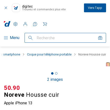
digitec
Vers l'app
Trouvez et commandez plus vite
Paramètres
Compte client
Listes de comparaison
Listes d'envies
Panier
Navigation par catégorie
Menu
Recherche
 du smartphone
Coque pour téléphone portable
Noreve Housse cuir
2 images
CHF
50.90
Noreve
Housse cuir
Apple iPhone 13