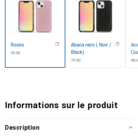
Roses
Abaca nero ( Noir /
Aci
Black)
Co
CHF
50.90
CHF
75.90
CH
88.
Informations sur le produit
Description