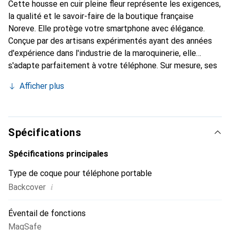
Cette housse en cuir pleine fleur représente les exigences,
la qualité et le savoir-faire de la boutique française
Noreve. Elle protège votre smartphone avec élégance.
Conçue par des artisans expérimentés ayant des années
d'expérience dans l'industrie de la maroquinerie, elle
s'adapte parfaitement à votre téléphone. Sur mesure, ses
courbes délicates lui confèrent une véritable seconde
Afficher plus
peau. Elle devient l'accessoire chic et indispensable pour
votre smartphone. La marque Noreve est reconnue
internationalement pour ses produits de haute qualité et
constitue un choix fiable pour une clientèle exigeante.
Spécifications
Spécifications principales
Type de coque pour téléphone portable
i
Backcover
Éventail de fonctions
MagSafe