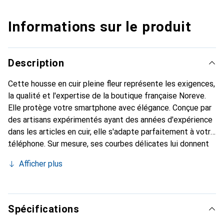
Informations sur le produit
Description
Cette housse en cuir pleine fleur représente les exigences,
la qualité et l'expertise de la boutique française Noreve.
Elle protège votre smartphone avec élégance. Conçue par
des artisans expérimentés ayant des années d'expérience
dans les articles en cuir, elle s'adapte parfaitement à votre
téléphone. Sur mesure, ses courbes délicates lui donnent
une véritable seconde peau. Elle devient un accessoire
Afficher plus
chic et indispensable pour votre smartphone. La marque
Noreve est reconnue internationalement pour ses produits
de haute qualité et constitue un choix fiable pour une
clientèle exigeante.
Spécifications