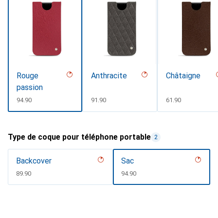
Rouge
Anthracite
Châtaigne
passion
CHF
94.90
CHF
91.90
CHF
61.90
Type de coque pour téléphone portable
2
Backcover
Sac
CHF
89.90
CHF
94.90