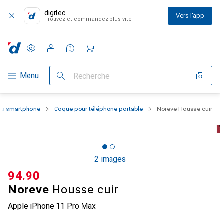
digitec
Vers l'app
Trouvez et commandez plus vite
Paramètres
Compte client
Listes de comparaison
Listes d'envies
Panier
Navigation par catégorie
Menu
Recherche
 du smartphone
Coque pour téléphone portable
Noreve Housse cuir
2 images
CHF
94.90
Noreve
Housse cuir
Apple iPhone 11 Pro Max