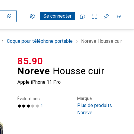
Paramètres
Compte client
Listes de comparaison
Listes d'envies
Panier
Se connecter
Coque pour téléphone portable
Noreve Housse cuir
CHF
85.90
Noreve
Housse cuir
Apple iPhone 11 Pro
Marque
Évaluations
Plus de produits
1
Noreve