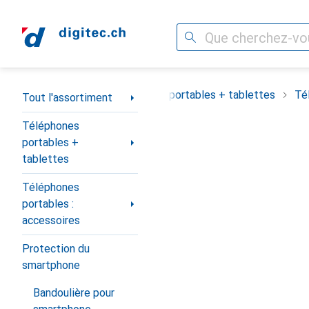
Recherche
Navigation par catégorie
Tout l'assortiment
Téléphones portables + tablettes
Té
Tout l'assortiment
Téléphones
portables +
tablettes
Téléphones
portables :
accessoires
Protection du
smartphone
Bandoulière pour