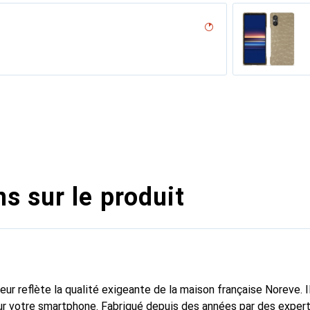
ero, Noir
n PU
erranéen
pino
e
l??u
lack )
rant
sion
iclamino
ocent
ne
s sur le produit
fleur reflète la qualité exigeante de la maison française Noreve. I
r votre smartphone. Fabriqué depuis des années par des experts