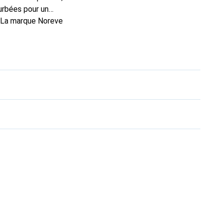
urbées pour un
. La marque Noreve
rs un bon choix pour