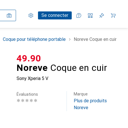
Paramètres
Compte client
Listes de comparaison
Listes d'envies
Panier
Se connecter
Coque pour téléphone portable
Noreve Coque en cuir
CHF
49.90
Noreve
Coque en cuir
Sony Xperia 5 V
Marque
Évaluations
Plus de produits
Noreve