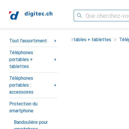
Recherche
Navigation par catégorie
out l'assortiment
Téléphones portables + tablettes
Télé
Tout l'assortiment
Téléphones
portables +
tablettes
Téléphones
portables :
accessoires
Protection du
smartphone
Bandoulière pour