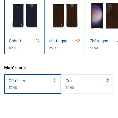
Cobalt
chataigne
Châtaigne
CHF
59.90
CHF
59.90
CHF
54.90
Matériau
2
Céréalier
Cuir
CHF
59.90
CHF
54.90