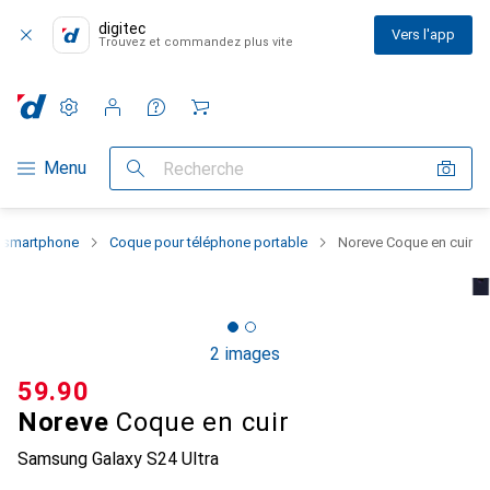
digitec
Vers l'app
Trouvez et commandez plus vite
Paramètres
Compte client
Listes de comparaison
Listes d'envies
Panier
Navigation par catégorie
Menu
Recherche
u smartphone
Coque pour téléphone portable
Noreve Coque en cuir
2 images
CHF
59.90
Noreve
Coque en cuir
Samsung Galaxy S24 Ultra