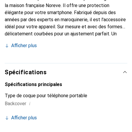
la maison française Noreve. Il offre une protection
élégante pour votre smartphone. Fabriqué depuis des
années par des experts en maroquinerie, il est l'accessoire
idéal pour votre appareil. Sur mesure et avec des formes
délicatement courbées pour un ajustement parfait. Un
accessoire élégant et le vêtement idéal pour votre
Afficher plus
smartphone. La marque Noreve est reconnue
internationalement pour ses produits de haute qualité et
constitue toujours un bon choix pour le client exigeant.
Spécifications
Spécifications principales
Type de coque pour téléphone portable
i
Backcover
Afficher plus