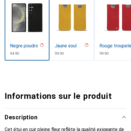
Negre poudro
Jaune soul
Rouge troupel
CHF
94.90
CHF
99.90
CHF
99.90
Informations sur le produit
Description
Cet étui en cuir pleine fleur reflète la qualité exigeante de