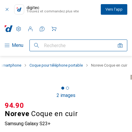
digitec
Vers l'app
Trouvez et commandez plus vite
Paramètres
Compte client
Listes de comparaison
Listes d'envies
Panier
Navigation par catégorie
Menu
Recherche
u smartphone
Coque pour téléphone portable
Noreve Coque en cuir
2 images
CHF
94.90
Noreve
Coque en cuir
Samsung Galaxy S23+