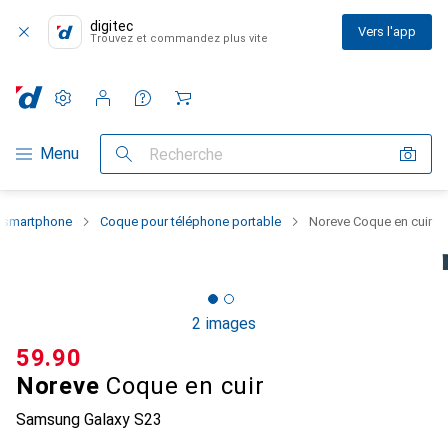
digitec
Vers l'app
Trouvez et commandez plus vite
Paramètres
Compte client
Listes de comparaison
Listes d'envies
Panier
Navigation par catégorie
Menu
Recherche
u smartphone
Coque pour téléphone portable
Noreve Coque en cuir
2 images
CHF
59.90
Noreve
Coque en cuir
Samsung Galaxy S23