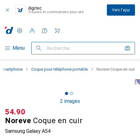
digitec
Vers l'app
Trouvez et commandez plus vite
Paramètres
Compte client
Listes de comparaison
Listes d'envies
Panier
Navigation par catégorie
Menu
Recherche
u smartphone
Coque pour téléphone portable
Noreve Coque en cuir
2 images
CHF
54.90
Noreve
Coque en cuir
Samsung Galaxy A54