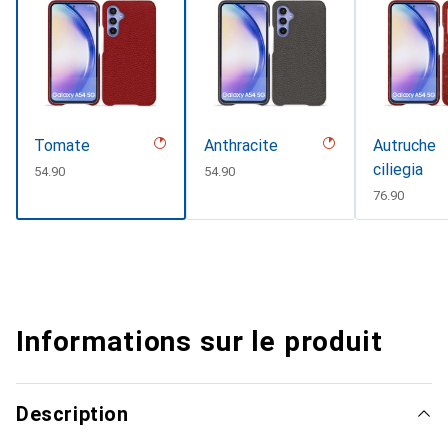
Tomate
Anthracite
Autruche
ciliegia
CHF
54.90
CHF
54.90
CHF
76.90
Informations sur le produit
Description