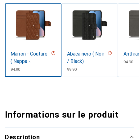
Marron - Couture
Abaca nero ( Noir
Anthra
( Nappa -
/ Black)
CHF
94.90
Pantone
CHF
94.90
CHF
99.90
#8B4720 )
Informations sur le produit
Description