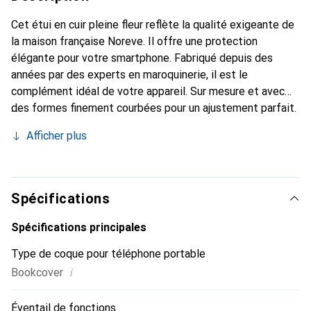
Cet étui en cuir pleine fleur reflète la qualité exigeante de
la maison française Noreve. Il offre une protection
élégante pour votre smartphone. Fabriqué depuis des
années par des experts en maroquinerie, il est le
complément idéal de votre appareil. Sur mesure et avec
des formes finement courbées pour un ajustement parfait.
Un accessoire élégant et l'habit idéal pour votre
Afficher plus
smartphone. La marque Noreve est reconnue
internationalement pour ses produits de haute qualité et
reste toujours un bon choix pour le client exigeant.
Spécifications
Spécifications principales
Type de coque pour téléphone portable
i
Bookcover
Éventail de fonctions