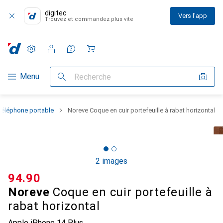
digitec
Vers l'app
Trouvez et commandez plus vite
Paramètres
Compte client
Listes de comparaison
Listes d'envies
Panier
Navigation par catégorie
Menu
Recherche
téléphone portable
Noreve Coque en cuir portefeuille à rabat horizontal
2 images
CHF
94.90
Noreve
Coque en cuir portefeuille à
rabat horizontal
Apple iPhone 14 Plus