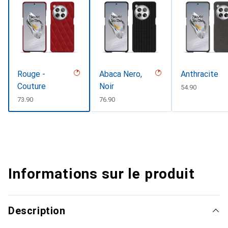
Rouge -
Abaca Nero,
Anthracite
Couture
Noir
CHF
54.90
CHF
73.90
CHF
76.90
Informations sur le produit
Description