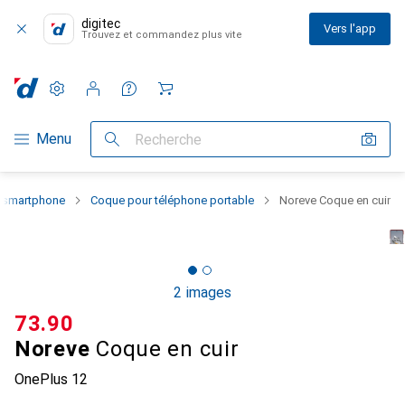
digitec
Vers l'app
Trouvez et commandez plus vite
Paramètres
Compte client
Listes de comparaison
Listes d'envies
Panier
Navigation par catégorie
Menu
Recherche
u smartphone
Coque pour téléphone portable
Noreve Coque en cuir
2 images
CHF
73.90
Noreve
Coque en cuir
OnePlus 12