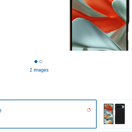
2 images
é