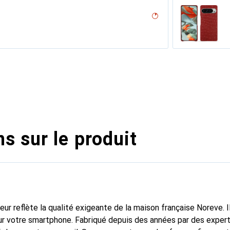
desert
on
an - Couture ( Nappa - Pantone #15458a)
n PU
nero, Noir
r, Noir
e
lu
icat
ture ( Nappa - Black )
ck
rant
outure
ine
upelenc
ro ( Noir / Black)
ocent
ne
s sur le produit
fleur reflète la qualité exigeante de la maison française Noreve. I
r votre smartphone. Fabriqué depuis des années par des expert