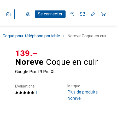
Paramètres
Compte client
Listes de comparaison
Listes d'envies
Panier
Se connecter
Coque pour téléphone portable
Noreve Coque en cuir
CHF
139.–
Noreve
Coque en cuir
Google Pixel 9 Pro XL
Marque
Évaluations
Plus de produits
1
Noreve