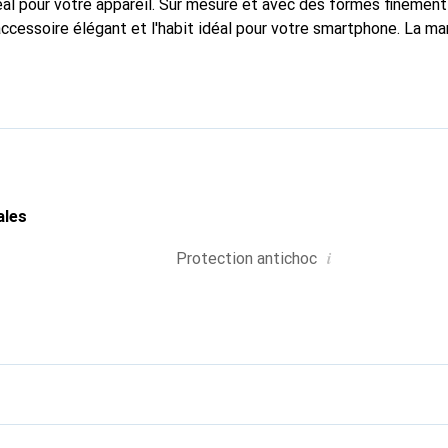
al pour votre appareil. Sur mesure et avec des formes finement
accessoire élégant et l'habit idéal pour votre smartphone. La m
ment pour ses produits de haute qualité et constitue toujours u
ales
i
Protection antichoc