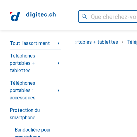
Recherche
Navigation par catégorie
out l'assortiment
Téléphones portables + tablettes
Télé
Tout l'assortiment
Téléphones
portables +
tablettes
Téléphones
portables :
accessoires
Protection du
smartphone
Bandoulière pour