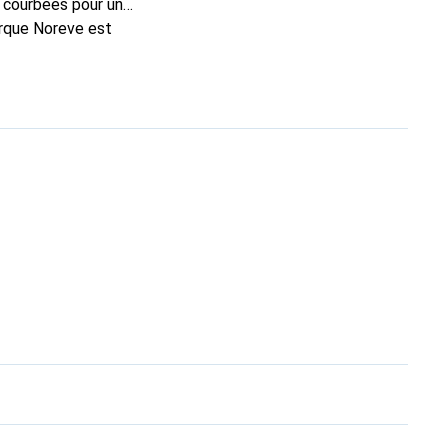
 courbées pour un
arque Noreve est
n excellent choix