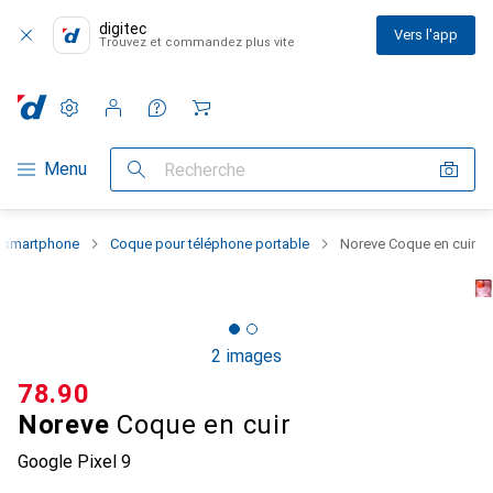
digitec
Vers l'app
Trouvez et commandez plus vite
Paramètres
Compte client
Listes de comparaison
Listes d'envies
Panier
Navigation par catégorie
Menu
Recherche
u smartphone
Coque pour téléphone portable
Noreve Coque en cuir
2 images
CHF
78.90
Noreve
Coque en cuir
Google Pixel 9