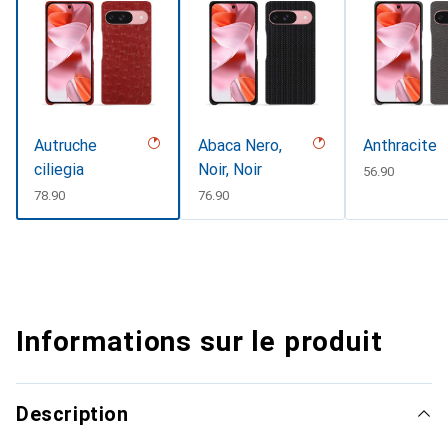
Autruche
Abaca Nero,
Anthracite
ciliegia
Noir, Noir
CHF
56.90
CHF
78.90
CHF
76.90
Informations sur le produit
Description