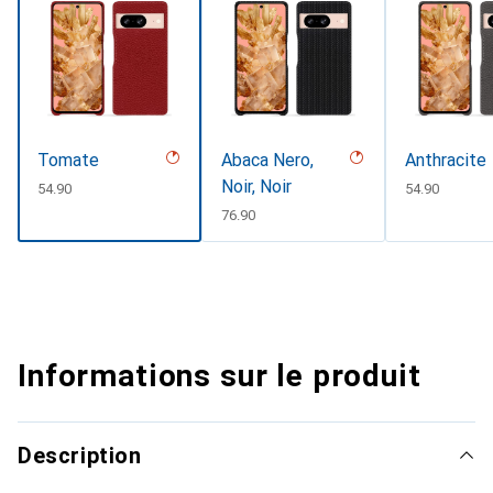
Tomate
Abaca Nero,
Anthracite
Noir, Noir
CHF
54.90
CHF
54.90
CHF
76.90
Informations sur le produit
Description