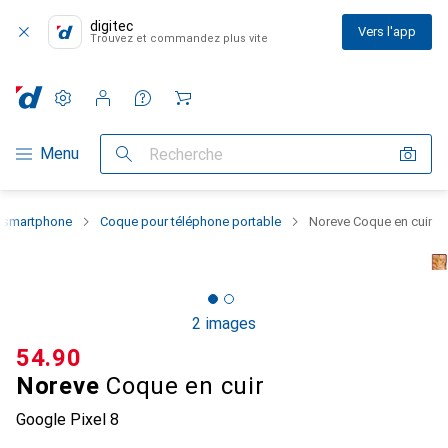
digitec
Vers l'app
Trouvez et commandez plus vite
Paramètres
Compte client
Listes de comparaison
Listes d'envies
Panier
Navigation par catégorie
Menu
Recherche
u smartphone
Coque pour téléphone portable
Noreve Coque en cuir
2 images
CHF
54.90
Noreve
Coque en cuir
Google Pixel 8