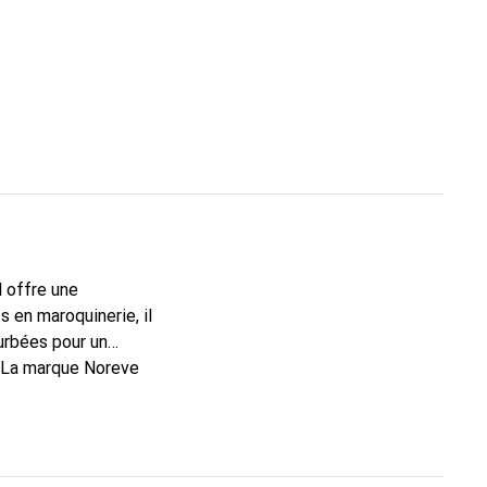
l offre une
 en maroquinerie, il
urbées pour un
. La marque Noreve
rs un bon choix pour