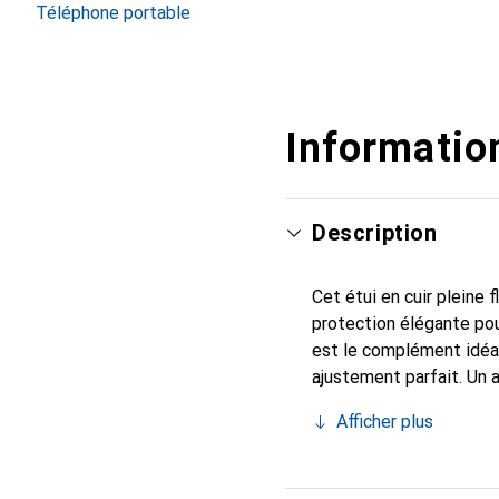
Afficher plus
Téléphone portable
Information
Description
Cet étui en cuir pleine 
protection élégante pou
est le complément idéal
ajustement parfait. Un 
est reconnue internatio
Afficher plus
le client exigeant.