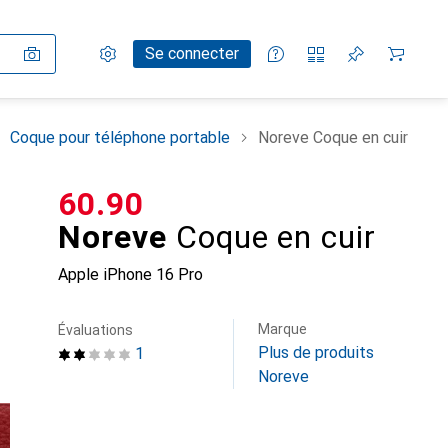
Paramètres
Compte client
Listes de comparaison
Listes d'envies
Panier
Se connecter
Coque pour téléphone portable
Noreve Coque en cuir
CHF
60.90
Noreve
Coque en cuir
Apple iPhone 16 Pro
Marque
Évaluations
Plus de produits
1
Noreve