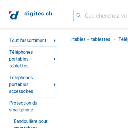
Recherche
Navigation par catégorie
out l'assortiment
Téléphones portables + tablettes
Télé
Tout l'assortiment
Téléphones
portables +
tablettes
Téléphones
portables :
accessoires
Protection du
smartphone
Bandoulière pour