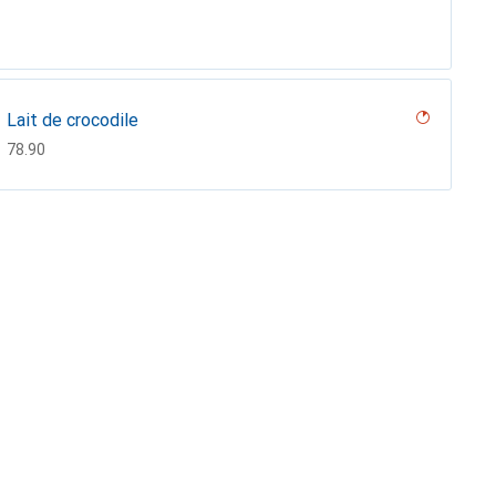
Lait de crocodile
CHF
78.90
Serpent sabbia ( Pantone #D2BA92 )
CHF
81.90