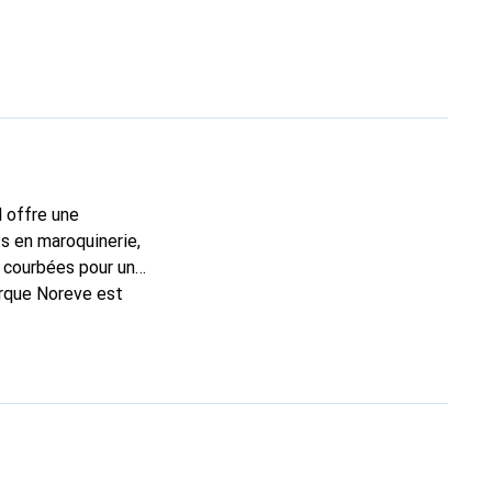
l offre une
s en maroquinerie,
 courbées pour un
arque Noreve est
n bon choix pour le