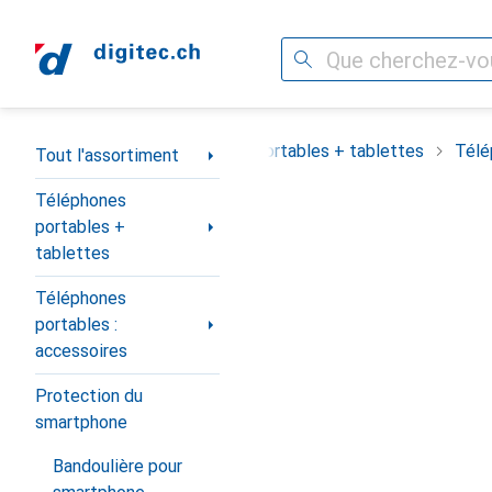
Recherche
Navigation par catégorie
out l'assortiment
Téléphones portables + tablettes
Télé
Tout l'assortiment
Téléphones
portables +
tablettes
Téléphones
portables :
accessoires
Protection du
smartphone
Bandoulière pour