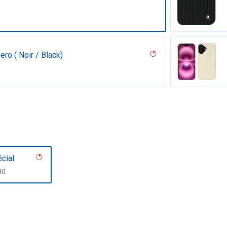
ero ( Noir / Black)
ocodile ( Pantone #d6d2c4 )
cial
F
90