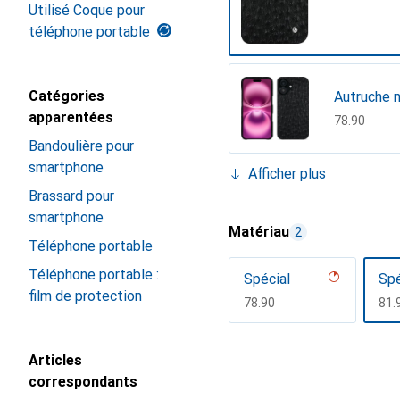
Utilisé Coque pour
téléphone portable
Catégories
Autruche n
apparentées
CHF
78.90
Bandoulière pour
smartphone
Afficher plus
Lait de cr
Brassard pour
smartphone
CHF
78.90
Matériau
2
Téléphone portable
Téléphone portable :
Spécial
Spé
film de protection
CHF
78.90
CH
81.
Afficher plus
Articles
correspondants