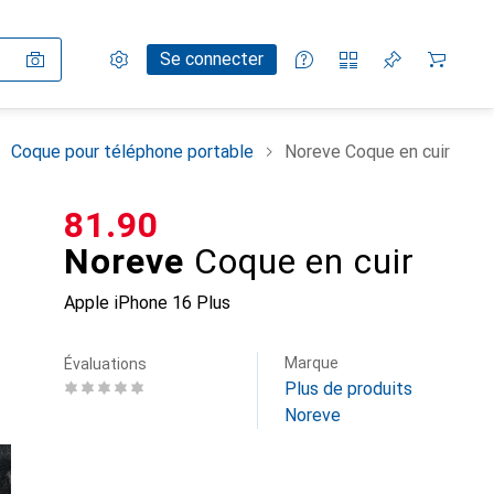
Paramètres
Compte client
Listes de comparaison
Listes d'envies
Panier
Se connecter
Coque pour téléphone portable
Noreve Coque en cuir
CHF
81.90
Noreve
Coque en cuir
Apple iPhone 16 Plus
Marque
Évaluations
Plus de produits
Noreve