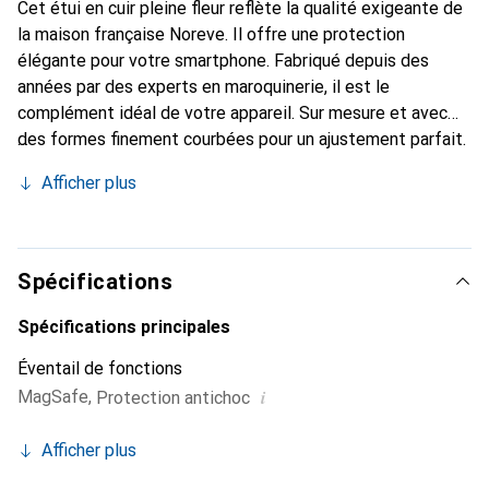
Cet étui en cuir pleine fleur reflète la qualité exigeante de
la maison française Noreve. Il offre une protection
élégante pour votre smartphone. Fabriqué depuis des
années par des experts en maroquinerie, il est le
complément idéal de votre appareil. Sur mesure et avec
des formes finement courbées pour un ajustement parfait.
Un accessoire élégant et le vêtement idéal pour votre
Afficher plus
smartphone. La marque Noreve est reconnue
internationalement pour ses produits de haute qualité et
constitue toujours un bon choix pour le client exigeant.
Spécifications
Spécifications principales
Éventail de fonctions
i
MagSafe
,
Protection antichoc
Afficher plus