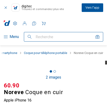
digitec
Vers l'app
Trouvez et commandez plus vite
Paramètres
Compte client
Listes de comparaison
Listes d'envies
Panier
Navigation par catégorie
Menu
Recherche
u smartphone
Coque pour téléphone portable
Noreve Coque en cuir
2 images
CHF
60.90
Noreve
Coque en cuir
Apple iPhone 16