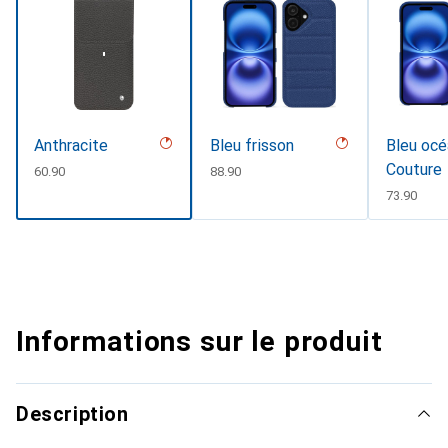
Anthracite
Bleu frisson
Bleu océ
Couture
CHF
60.90
CHF
88.90
CHF
73.90
Informations sur le produit
Description