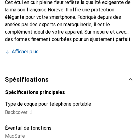
Cet étui en cuir pleine fleur reflète la qualité exigeante de
la maison française Noreve. Il offre une protection
élégante pour votre smartphone. Fabriqué depuis des
années par des experts en maroquinerie, il est le
complément idéal de votre appareil. Sur mesure et avec
des formes finement courbées pour un ajustement parfait.
Un accessoire élégant et l'habit idéal pour votre
Afficher plus
smartphone. La marque Noreve est reconnue
internationalement pour ses produits de haute qualité et
reste toujours un bon choix pour le client exigeant.
Spécifications
Spécifications principales
Type de coque pour téléphone portable
i
Backcover
Éventail de fonctions
MagSafe