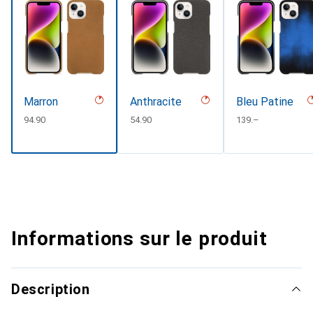
Marron
Anthracite
Bleu Patine
CHF
94.90
CHF
54.90
CHF
139.–
Informations sur le produit
Description