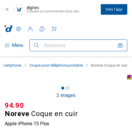
digitec
Vers l'app
Trouvez et commandez plus vite
Paramètres
Compte client
Listes de comparaison
Listes d'envies
Panier
Navigation par catégorie
Menu
Recherche
u smartphone
Coque pour téléphone portable
Noreve Coque en cuir
2 images
CHF
94.90
Noreve
Coque en cuir
Apple iPhone 15 Plus