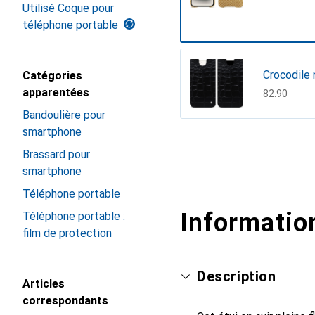
Utilisé Coque pour
téléphone portable
Crocodile n
Catégories
apparentées
CHF
82.90
Bandoulière pour
smartphone
Afficher plus
Brassard pour
smartphone
Téléphone portable
Information
Téléphone portable :
film de protection
Description
Articles
correspondants