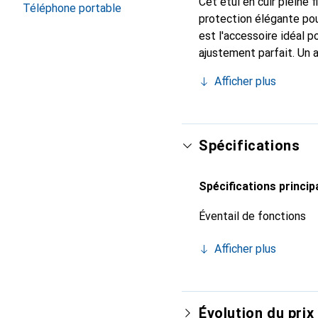
Cet étui en cuir pleine 
Téléphone portable
protection élégante pou
est l'accessoire idéal 
ajustement parfait. Un 
est reconnue internatio
Afficher plus
le client exigeant.
Spécifications
Spécifications princip
Éventail de fonctions
Afficher plus
Évolution du prix