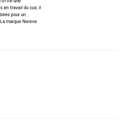
l offre une
n travail du cuir, il
rbées pour un
. La marque Noreve
rs un bon choix pour