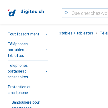
Recherche
Navigation par catégorie
out l'assortiment
Téléphones portables + tablettes
Télé
Tout l'assortiment
Téléphones
portables +
tablettes
Téléphones
portables :
accessoires
Protection du
smartphone
Bandoulière pour