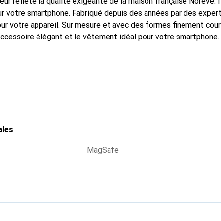
fleur reflète la qualité exigeante de la maison française Noreve. I
r votre smartphone. Fabriqué depuis des années par des experts e
pour votre appareil. Sur mesure et avec des formes finement cou
accessoire élégant et le vêtement idéal pour votre smartphone
nalement pour ses produits de haute qualité et constitue toujou
ales
MagSafe