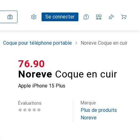
Paramètres
Compte client
Listes de comparaison
Listes d'envies
Panier
Se connecter
Coque pour téléphone portable
Noreve Coque en cuir
CHF
76.90
Noreve
Coque en cuir
Apple iPhone 15 Plus
Marque
Évaluations
Plus de produits
Noreve