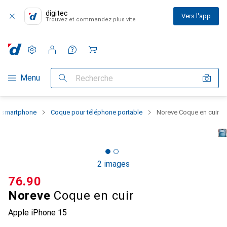
digitec
Vers l'app
Trouvez et commandez plus vite
Paramètres
Compte client
Listes de comparaison
Listes d'envies
Panier
Navigation par catégorie
Menu
Recherche
u smartphone
Coque pour téléphone portable
Noreve Coque en cuir
2 images
CHF
76.90
Noreve
Coque en cuir
Apple iPhone 15