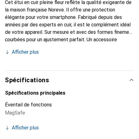
Cet étui en cuir pleine fleur reflète la qualité exigeante de
la maison française Noreve. Il offre une protection
élégante pour votre smartphone. Fabriqué depuis des
années par des experts en cuir, il est le complément idéal
de votre appareil. Sur mesure et avec des formes finement
courbées pour un ajustement parfait. Un accessoire
élégant et l'habit idéal pour votre smartphone. La marque
Afficher plus
Noreve est reconnue internationalement pour ses produits
de haute qualité et reste toujours un excellent choix pour
le client exigeant.
Spécifications
Spécifications principales
Éventail de fonctions
MagSafe
Afficher plus