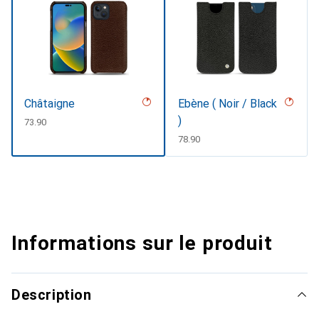
Châtaigne
Ebène ( Noir / Black
)
CHF
73.90
CHF
78.90
Informations sur le produit
Description