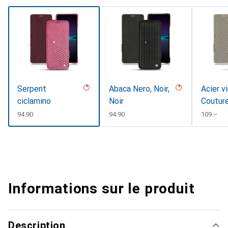
Serpent
Abaca Nero, Noir,
Acier v
ciclamino
Noir
Coutur
CHF
94.90
CHF
94.90
CHF
109.–
Informations sur le produit
Description