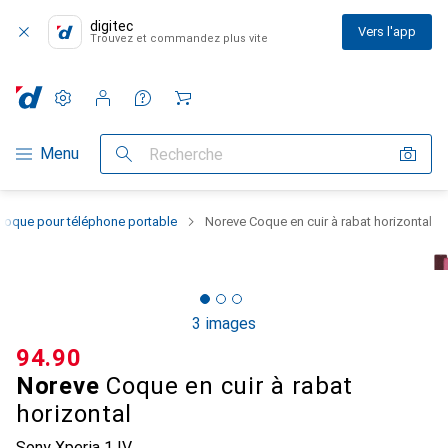
digitec
Vers l'app
Trouvez et commandez plus vite
Paramètres
Compte client
Listes de comparaison
Listes d'envies
Panier
Navigation par catégorie
Menu
Recherche
Coque pour téléphone portable
Noreve Coque en cuir à rabat horizontal
3 images
CHF
94.90
Noreve
Coque en cuir à rabat
horizontal
Sony Xperia 1 IV